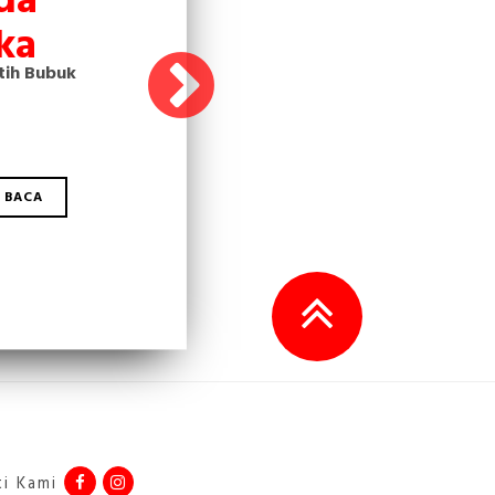
ka
tih Bubuk
 BACA
ti Kami