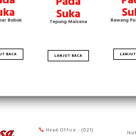
Pada
Su
uka
Suka
Bawang Pu
ar Bubuk
Tepung Maizena
LANJUT
UT BACA
LANJUT BACA
Head Office : (021)
Iku