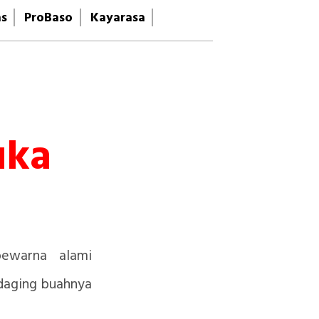
as
ProBaso
Kayarasa
uka
pewarna alami
daging buahnya