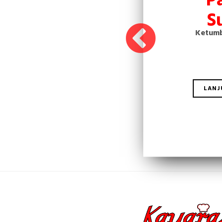
S
Ketumb
LANJ